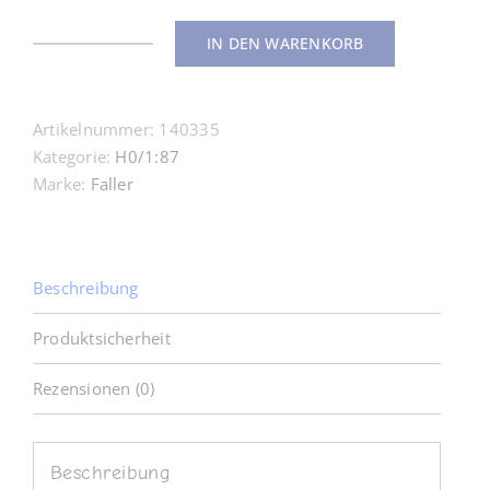
IN DEN WARENKORB
140335
Karussel
Kaffeetassen
Artikelnummer:
140335
Heiderosen
Kategorie:
H0/1:87
H0
Marke:
Faller
1:87
Menge
Beschreibung
Produktsicherheit
Rezensionen (0)
Beschreibung