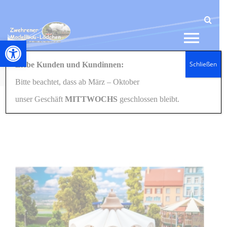
Zum
Inhalt
springen
Werkzeugleiste öffnen
Tog
Schließen
Liebe Kunden und Kundinnen:
Navi
Startseite
Eisenbahn
Häuser/Gebäude
H0/1:87
140335 Karussel Kaffeetassen Heiderosen H0 1:87
Bitte beachtet, dass ab März – Oktober
HOME
unser Geschäft
MITTWOCHS
geschlossen bleibt.
NEWS
SHOP
GESCHENKIDEEN
KONTAKT