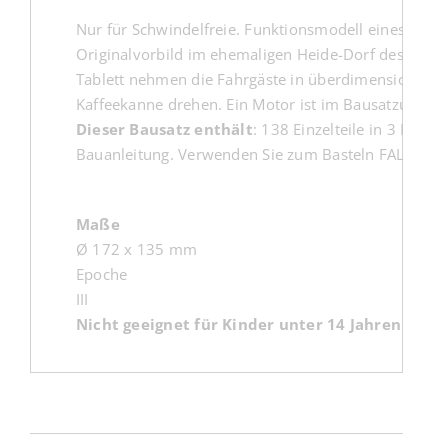
Nur für Schwindelfreie. Funktionsmodell eines Kaffe
Originalvorbild im ehemaligen Heide-Dorf des Heide 
Tablett nehmen die Fahrgäste in überdimensionalen K
Kaffeekanne drehen. Ein Motor ist im Bausatzumfang
Dieser Bausatz enthält
: 138 Einzelteile in 3 Farbe
Bauanleitung. Verwenden Sie zum Basteln FALLER EX
Maße
Ø 172 x 135 mm
Epoche
III
Nicht geeignet für Kinder unter 14 Jahren