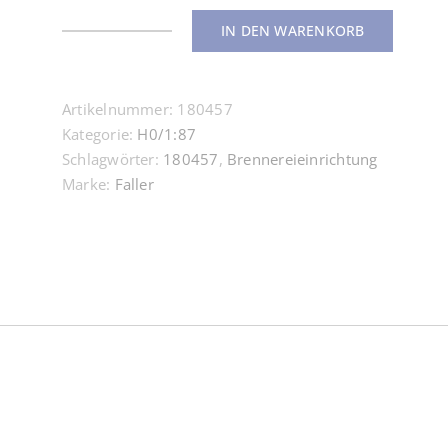
IN DEN WARENKORB
180457
Brennereieinrichtung
H0
Artikelnummer:
180457
1:87
Kategorie:
H0/1:87
Menge
Schlagwörter:
180457
,
Brennereieinrichtung
Marke:
Faller