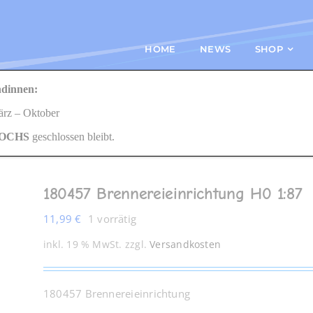
HOME
NEWS
SHOP
dinnen:
 Brennereieinrichtung H0 1:87
März – Oktober
OCHS
geschlossen bleibt.
180457 Brennereieinrichtung H0 1:87
11,99
€
1 vorrätig
inkl. 19 % MwSt.
zzgl.
Versandkosten
180457 Brennereieinrichtung