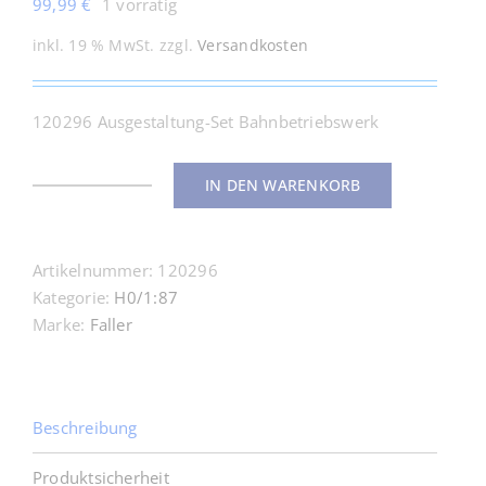
99,99
€
1 vorrätig
inkl. 19 % MwSt.
zzgl.
Versandkosten
120296 Ausgestaltung-Set Bahnbetriebswerk
IN DEN WARENKORB
120296
Ausgestaltung-
Set
Artikelnummer:
120296
Bahnbetriebswerk
Kategorie:
H0/1:87
H0
Marke:
Faller
1:87
Menge
Beschreibung
Produktsicherheit