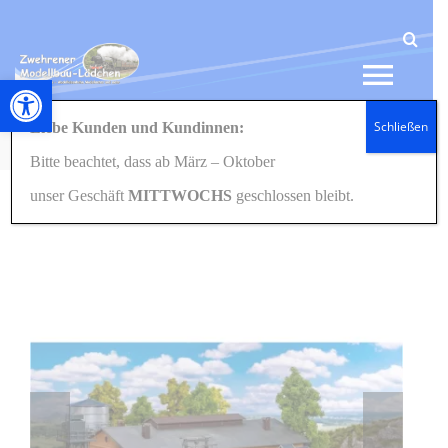
Zum
Inhalt
springen
Werkzeugleiste öffnen
Tog
Schließen
Liebe Kunden und Kundinnen:
Navi
Startseite
Eisenbahn
Häuser/Gebäude
H0/1:87
120296 Ausgestaltung-Set Bahnbetriebswerk H0 1:87
Bitte beachtet, dass ab März – Oktober
HOME
unser Geschäft
MITTWOCHS
geschlossen bleibt.
NEWS
SHOP
GESCHENKIDEEN
KONTAKT