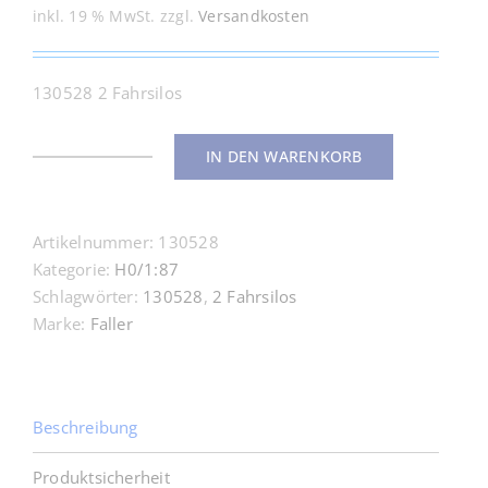
inkl. 19 % MwSt.
zzgl.
Versandkosten
130528 2 Fahrsilos
IN DEN WARENKORB
130528
2
Fahrsilos
Artikelnummer:
130528
H0
Kategorie:
H0/1:87
1:87
Schlagwörter:
130528
,
2 Fahrsilos
Menge
Marke:
Faller
Beschreibung
Produktsicherheit