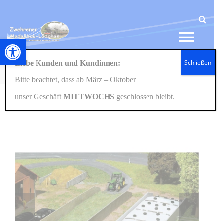
Zum
Inhalt
springen
Werkzeugleiste öffnen
Tog
Schließen
Liebe Kunden und Kundinnen:
Navi
Startseite
Eisenbahn
Häuser/Gebäude
H0/1:87
130528 2 Fahrsilos H0 1:87
Bitte beachtet, dass ab März – Oktober
HOME
unser Geschäft
MITTWOCHS
geschlossen bleibt.
NEWS
SHOP
GESCHENKIDEEN
KONTAKT