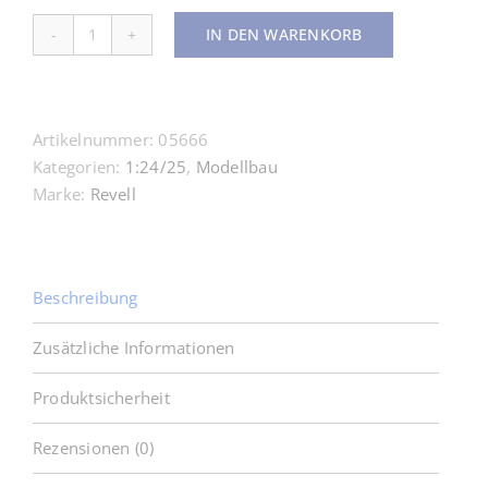
IN DEN WARENKORB
05666
Gift
Set
VW
Artikelnummer:
05666
Corrado
Kategorien:
1:24/25
,
Modellbau
35th
Marke:
Revell
Anniversary
1:24
Revell
Menge
Beschreibung
Zusätzliche Informationen
Produktsicherheit
Rezensionen (0)