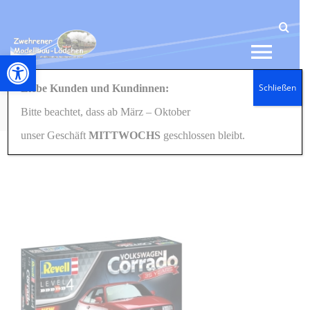
Zum
Inhalt
springen
Werkzeugleiste öffnen
Tog
Schließen
Liebe Kunden und Kundinnen:
Navi
Startseite
1:24/25
Modellbau
05666 Gift Set VW Corrado 35th Anniversary 1:24
Bitte beachtet, dass ab März – Oktober
HOME
Revell
unser Geschäft
MITTWOCHS
geschlossen bleibt.
NEWS
SHOP
GESCHENKIDEEN
KONTAKT