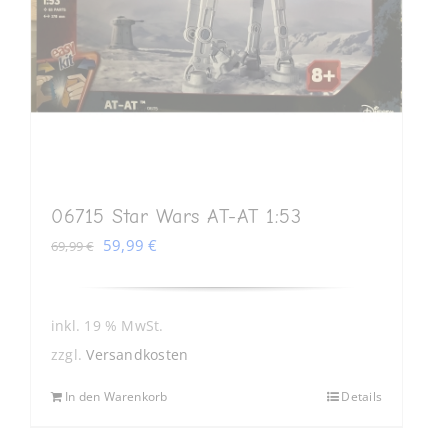
06715 Star Wars AT-AT 1:53
Ursprünglicher
Aktueller
59,99
€
69,99
€
Preis
Preis
war:
ist:
69,99 €
59,99 €.
inkl. 19 % MwSt.
zzgl.
Versandkosten
In den Warenkorb
Details