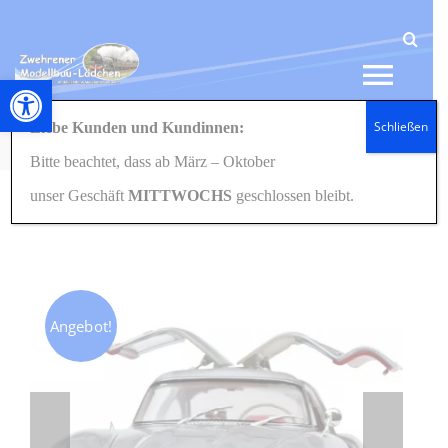
Zum
Inhalt
springen
Werkzeugleiste öffnen
Tog
Schließen
Liebe Kunden und Kundinnen:
Navi
Startseite
Modellbau
Panzer/Militärfahrzeuge
1:35
05790 Geschenkset 75 Jahre Tiger VI 1:35
Bitte beachtet, dass ab März – Oktober
HOME
unser Geschäft
MITTWOCHS
geschlossen bleibt.
NEWS
SHOP
Angebot!
GESCHENKIDEEN
KONTAKT