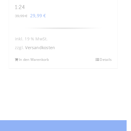
1:24
Ursprünglicher
Aktueller
29,99
€
39,99
€
Preis
Preis
war:
ist:
39,99 €
29,99 €.
inkl. 19 % MwSt.
zzgl.
Versandkosten
In den Warenkorb
Details