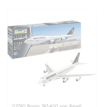
03780 Boing 747-400 von Revell