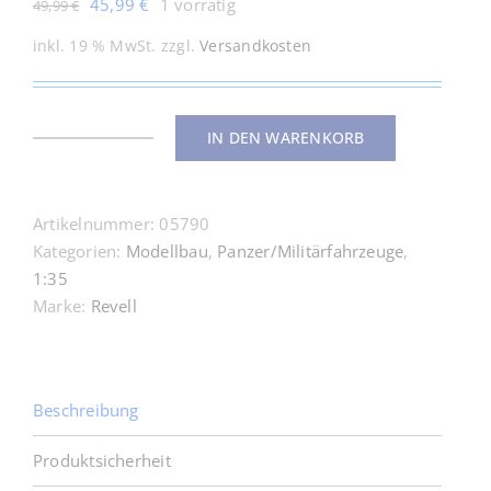
Ursprünglicher
Aktueller
45,99
€
1 vorrätig
49,99
€
Preis
Preis
inkl. 19 % MwSt.
zzgl.
Versandkosten
war:
ist:
49,99 €
45,99 €.
IN DEN WARENKORB
05790
Geschenkset
75
Artikelnummer:
05790
Jahre
Kategorien:
Modellbau
,
Panzer/Militärfahrzeuge
,
Tiger
1:35
VI
Marke:
Revell
1:35
Menge
Beschreibung
Produktsicherheit