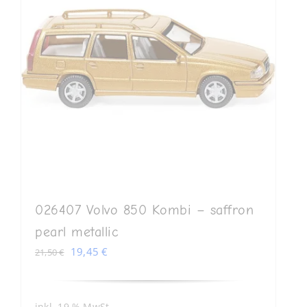
026407 Volvo 850 Kombi – saffron
pearl metallic
Ursprünglicher
Aktueller
19,45
€
21,50
€
Preis
Preis
war:
ist:
21,50 €
19,45 €.
inkl. 19 % MwSt.