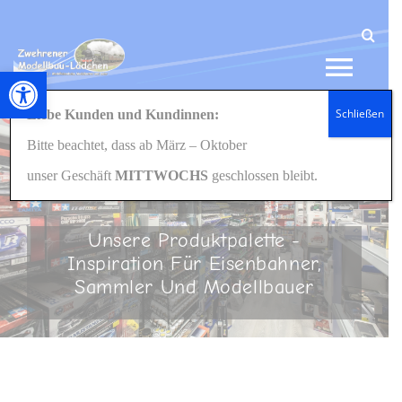
Zum
Inhalt
springen
Werkzeugleiste öffnen
Tog
Schließen
Liebe Kunden und Kundinnen:
Navi
Bitte beachtet, dass ab März – Oktober
HOME
unser Geschäft
MITTWOCHS
geschlossen bleibt.
ONLINE SHOP
NEWS
Unsere Produktpalette -
Inspiration Für Eisenbahner,
SHOP
Sammler Und Modellbauer
GESCHENKIDEEN
KONTAKT