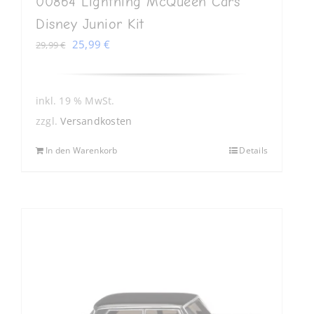
00864 Lightning McQueen Cars
Disney Junior Kit
Ursprünglicher
Aktueller
25,99
€
29,99
€
Preis
Preis
war:
ist:
29,99 €
25,99 €.
inkl. 19 % MwSt.
zzgl.
Versandkosten
In den Warenkorb
Details