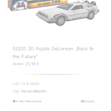
00221 3D Puzzle DeLorean „Back to
the Future“
Ursprünglicher
Aktueller
25,99
€
29,99
€
Preis
Preis
war:
ist:
29,99 €
25,99 €.
inkl. 19 % MwSt.
zzgl.
Versandkosten
In den Warenkorb
Details