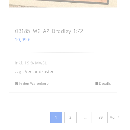
03185 M2 A2 Bradley 1:72
10,99
€
inkl. 19 % MwSt.
zzgl.
Versandkosten
In den Warenkorb
Details
1
2
…
39
Vor