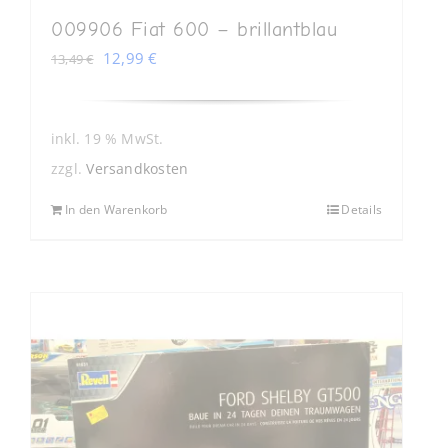
009906 Fiat 600 – brillantblau
Ursprünglicher
Aktueller
12,99
€
13,49
€
Preis
Preis
war:
ist:
13,49 €
12,99 €.
inkl. 19 % MwSt.
zzgl.
Versandkosten
In den Warenkorb
Details