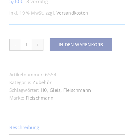
5,00
€
3 vorrätig
inkl. 19 % MwSt.
zzgl.
Versandkosten
IN DEN WARENKORB
6554
DB-
AG-
Logos
Artikelnummer:
6554
für
Kategorie:
Zubehör
ICE-
Schlagwörter:
H0
,
Gleis
,
Fleischmann
Fahrzeuge
Marke:
Fleischmann
H0
Menge
Beschreibung