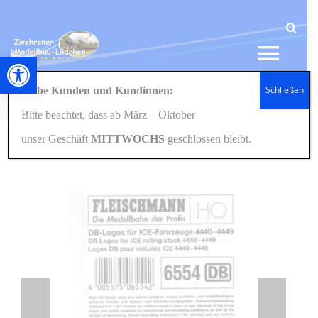
Zum
Inhalt
springen
Werkzeugleiste öffnen
Tog
Schließen
Liebe Kunden und Kundinnen:
Navi
Startseite
Eisenbahn
Zubehör
6554 DB-AG-Logos für ICE-Fahrzeuge H0
Bitte beachtet, dass ab März – Oktober
HOME
unser Geschäft
MITTWOCHS
geschlossen bleibt.
NEWS
SHOP
GESCHENKIDEEN
KONTAKT