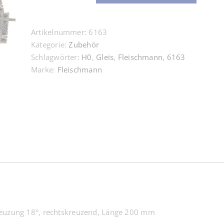
H0
Kreuzung
Artikelnummer:
6163
18°,
Kategorie:
Zubehör
rechtskreuzend,
Schlagwörter:
H0
,
Gleis
,
Fleischmann
,
6163
Länge
Marke:
Fleischmann
200
mm
Menge
euzung 18°, rechtskreuzend, Länge 200 mm