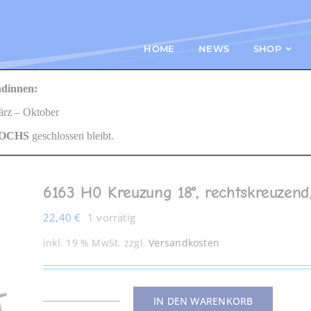
HOME
NEWS
SHOP
dinnen:
echtskreuzend, Länge 200 mm
März – Oktober
OCHS
geschlossen bleibt.
6163 H0 Kreuzung 18°, rechtskreuzen
22,40
€
1 vorrätig
inkl. 19 % MwSt.
zzgl.
Versandkosten
IN DEN WARENKORB
6163