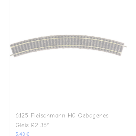
6125 Fleischmann H0 Gebogenes
Gleis R2 36°
5,40
€