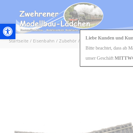
Zum
Inhalt
springen
Werkzeugleiste öffnen
Liebe Kunden und Kun
Startseite
Eisenbahn
Zubehör
6163 H0 Kreuzung 18°, r
Bitte beachtet, dass ab 
unser Geschäft
MITTW