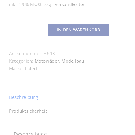
Preis
Preis
inkl. 19 % MwSt.
zzgl.
Versandkosten
war:
ist:
64,99 €
59,99 €.
IN DEN WARENKORB
4643
Cagiva
Elephant850
Artikelnummer:
3643
1:9
Kategorien:
Motorräder
,
Modellbau
Menge
Marke:
Italeri
Beschreibung
Produktsicherheit
Beschreibung