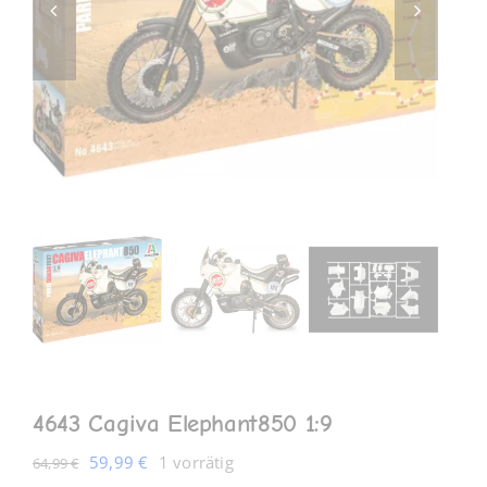
MEIN KONTO
4643 Cagiva Elephant850 1:9
Ursprünglicher
Aktueller
59,99
€
1 vorrätig
64,99
€