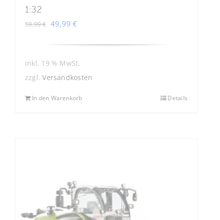
1:32
Ursprünglicher
Aktueller
49,99
€
59,99
€
Preis
Preis
war:
ist:
59,99 €
49,99 €.
inkl. 19 % MwSt.
zzgl.
Versandkosten
In den Warenkorb
Details