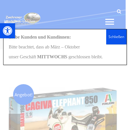
Zum
Inhalt
springen
Werkzeugleiste öffnen
Tog
Schließen
Liebe Kunden und Kundinnen:
Navi
Startseite
Modellbau
Motorräder
4643 Cagiva Elephant850 1:9
Bitte beachtet, dass ab März – Oktober
HOME
unser Geschäft
MITTWOCHS
geschlossen bleibt.
NEWS
SHOP
Angebot!
GESCHENKIDEEN
KONTAKT