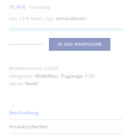
79,99
€
1 vorrätig
inkl. 19 % MwSt.
zzgl.
Versandkosten
IN DEN WARENKORB
05652
Geschenkset
75th
Artikelnummer:
05652
Anniversary
Kategorien:
Modellbau
,
Flugzeuge
,
1:72
"Berliner
Marke:
Revell
Luftbrücke"
1:72
Menge
Beschreibung
Produktsicherheit