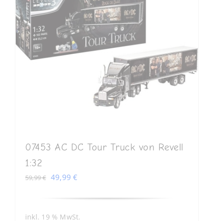
07453 AC DC Tour Truck von Revell
1:32
Ursprünglicher
Aktueller
49,99
€
59,99
€
Preis
Preis
war:
ist:
59,99 €
49,99 €.
inkl. 19 % MwSt.