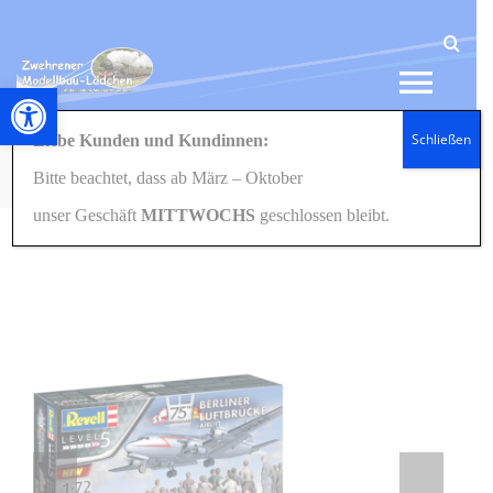
Zum
Inhalt
springen
Werkzeugleiste öffnen
Tog
Schließen
Liebe Kunden und Kundinnen:
Navi
Startseite
Modellbau
Flugzeuge
1:72
05652 Geschenkset 75th Anniversary „Berliner
Bitte beachtet, dass ab März – Oktober
HOME
Luftbrücke“ 1:72
unser Geschäft
MITTWOCHS
geschlossen bleibt.
NEWS
SHOP
GESCHENKIDEEN
KONTAKT