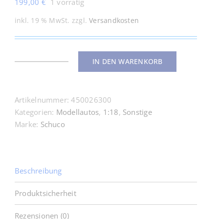
199,00
€
1 vorrätig
inkl. 19 % MwSt.
zzgl.
Versandkosten
IN DEN WARENKORB
450026300
John
Deere
Artikelnummer:
450026300
7810
Kategorien:
Modellautos
,
1:18
,
Sonstige
1:18
Marke:
Schuco
Schuco
Menge
Beschreibung
Produktsicherheit
Rezensionen (0)