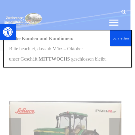
Zum
Inhalt
springen
Werkzeugleiste öffnen
Tog
Schließen
Liebe Kunden und Kundinnen:
Navi
Startseite
1:18
Modellautos
Sonstige
450026300 John Deere 7810 1:18 Schuco
Bitte beachtet, dass ab März – Oktober
HOME
unser Geschäft
MITTWOCHS
geschlossen bleibt.
NEWS
SHOP
GESCHENKIDEEN
KONTAKT