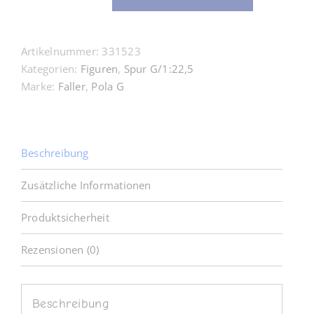
331523
Bahnbetriebswerkpersonal
Pola
Artikelnummer:
331523
G
Kategorien:
Figuren
,
Spur G/1:22,5
Menge
Marke:
Faller
,
Pola G
Beschreibung
Zusätzliche Informationen
Produktsicherheit
Rezensionen (0)
Beschreibung