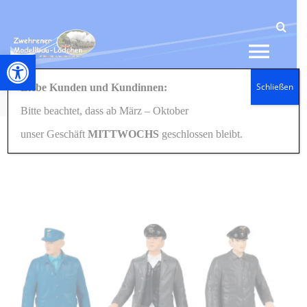
Zum
Inhalt
springen
Werkzeugleiste öffnen
Tog
Schließen
Liebe Kunden und Kundinnen:
Navi
Startseite
Eisenbahn
Figuren
Spur G/1:22,5
331523 Bahnbetriebswerkpersonal Pola G
Bitte beachtet, dass ab März – Oktober
HOME
unser Geschäft
MITTWOCHS
geschlossen bleibt.
NEWS
SHOP
GESCHENKIDEEN
KONTAKT