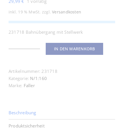
29,99
€
1 vorrätig
inkl. 19 % MwSt.
zzgl.
Versandkosten
231718 Bahnübergang mit Stellwerk
IN DEN WARENKORB
231718
Bahnübergang
mit
Artikelnummer:
231718
Stellwerk
Kategorie:
N/1:160
N
Marke:
Faller
/
1:160
Menge
Beschreibung
Produktsicherheit