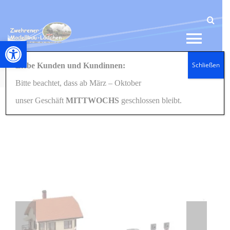
Zum
Inhalt
springen
Werkzeugleiste öffnen
Tog
Schließen
Liebe Kunden und Kundinnen:
Navi
Startseite
Eisenbahn
Häuser/Gebäude
N/1:160
231718 Bahnübergang mit Stellwerk N / 1:160
Bitte beachtet, dass ab März – Oktober
HOME
unser Geschäft
MITTWOCHS
geschlossen bleibt.
NEWS
SHOP
GESCHENKIDEEN
KONTAKT