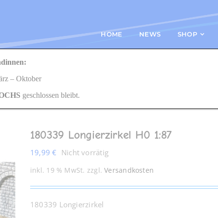
HOME
NEWS
SHOP
dinnen:
 Longierzirkel H0 1:87
März – Oktober
OCHS
geschlossen bleibt.
180339 Longierzirkel H0 1:87
19,99
€
Nicht vorrätig
inkl. 19 % MwSt.
zzgl.
Versandkosten
180339 Longierzirkel