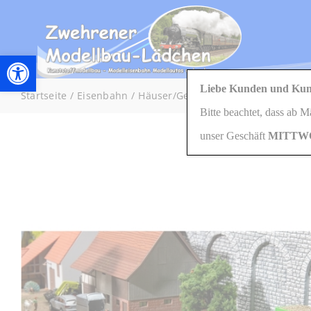
Zum
Inhalt
springen
Werkzeugleiste öffnen
Liebe Kunden und Kun
Startseite
Eisenbahn
Häuser/Gebäude
H0/1:87
180339
Bitte beachtet, dass ab 
unser Geschäft
MITTW