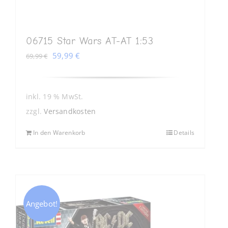
06715 Star Wars AT-AT 1:53
Ursprünglicher
Aktueller
59,99
€
69,99
€
Preis
Preis
war:
ist:
69,99 €
59,99 €.
inkl. 19 % MwSt.
zzgl.
Versandkosten
In den Warenkorb
Details
Angebot!