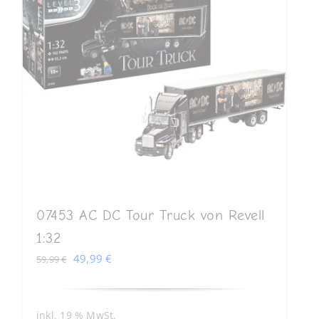
07453 AC DC Tour Truck von Revell
1:32
Ursprünglicher
Aktueller
49,99
€
59,99
€
Preis
Preis
war:
ist:
59,99 €
49,99 €.
inkl. 19 % MwSt.