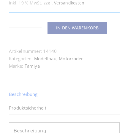
inkl. 19 % MwSt.
zzgl.
Versandkosten
IN DEN WARENKORB
14140
Ducati
Superleggera
Artikelnummer:
14140
V4
Kategorien:
Modellbau
,
Motorräder
1:12
Marke:
Tamiya
Menge
Beschreibung
Produktsicherheit
Beschreibung