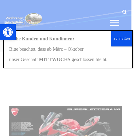
Zum
Inhalt
springen
Werkzeugleiste öffnen
Tog
Schließen
Liebe Kunden und Kundinnen:
Navi
Startseite
Modellbau
Motorräder
14140 Ducati Superleggera V4 1:12
Bitte beachtet, dass ab März – Oktober
HOME
unser Geschäft
MITTWOCHS
geschlossen bleibt.
NEWS
SHOP
GESCHENKIDEEN
KONTAKT