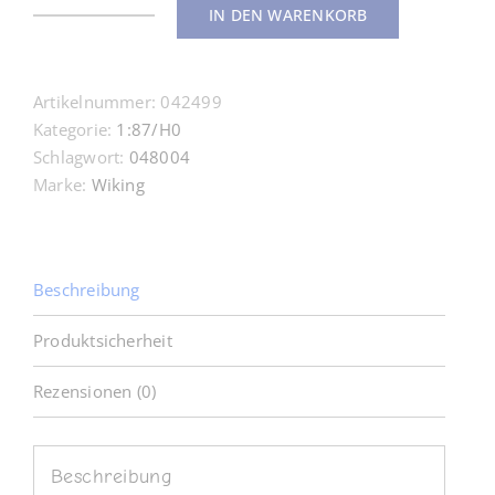
IN DEN WARENKORB
042499
Pritschenkipper
(Magirus)
Artikelnummer:
042499
-
Kategorie:
1:87/H0
brillantblau
Schlagwort:
048004
1:87
Marke:
Wiking
H0
Menge
Beschreibung
Produktsicherheit
Rezensionen (0)
Beschreibung