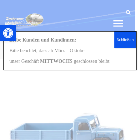
Zum
Inhalt
springen
Werkzeugleiste öffnen
Tog
Schließen
Liebe Kunden und Kundinnen:
Navi
Startseite
Modellautos
1:87/H0
042499 Pritschenkipper (Magirus) – brillantblau 1:87
Bitte beachtet, dass ab März – Oktober
HOME
H0
unser Geschäft
MITTWOCHS
geschlossen bleibt.
NEWS
SHOP
GESCHENKIDEEN
KONTAKT