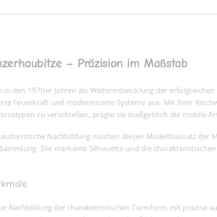
zerhaubitze – Präzision im Maßstab
in den 1970er Jahren als Weiterentwicklung der erfolgreichen 
erte Feuerkraft und modernisierte Systeme aus. Mit ihrer Reich
onstypen zu verschießen, prägte sie maßgeblich die mobile Artil
nd authentische Nachbildung machen diesen Modellbausatz der
e Sammlung. Die markante Silhouette und die charakteristische
rkmale
ue Nachbildung der charakteristischen Turmform mit präzise a