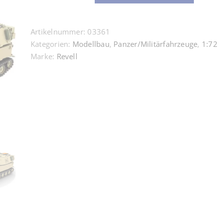
M109
A2
Artikelnummer:
03361
1:72
Kategorien:
Modellbau
,
Panzer/Militärfahrzeuge
,
1:72
Menge
Marke:
Revell