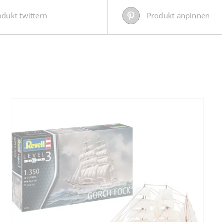
odukt twittern
Produkt anpinnen