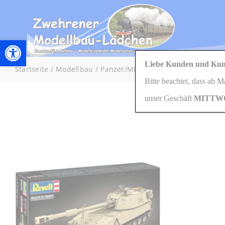
Zum
Inhalt
springen
Werkzeugleiste öffnen
Liebe Kunden und Kun
Startseite
Modellbau
Panzer/Militärfahrzeuge
1:72
03
Bitte beachtet, dass ab 
unser Geschäft
MITTW