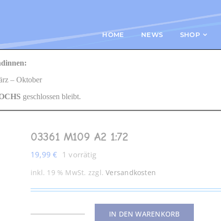
HOME
NEWS
SHOP
dinnen:
361 M109 A2 1:72
März – Oktober
OCHS
geschlossen bleibt.
03361 M109 A2 1:72
19,99
€
1 vorrätig
inkl. 19 % MwSt.
zzgl.
Versandkosten
IN DEN WARENKORB
03361