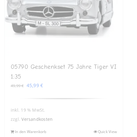
05790 Geschenkset 75 Jahre Tiger VI
1:35
Ursprünglicher
Aktueller
45,99
€
49,99
€
Preis
Preis
war:
ist:
49,99 €
45,99 €.
inkl. 19 % MwSt.
zzgl.
Versandkosten
In den Warenkorb
Quick View