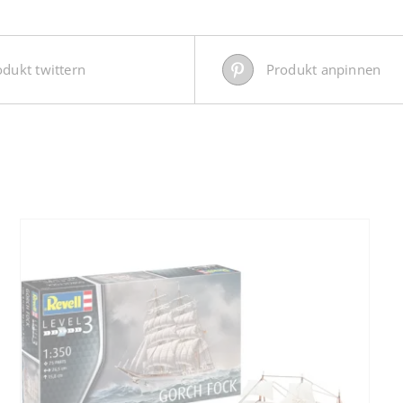
odukt twittern
Produkt anpinnen