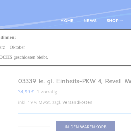
HOME
NEWS
SHOP
dinnen:
Revell Modellbausatz 1:35
März – Oktober
OCHS
geschlossen bleibt.
03339 le. gl. Einheits-PKW 4, Revell M
34,99
€
1 vorrätig
inkl. 19 % MwSt.
zzgl.
Versandkosten
IN DEN WARENKORB
03339