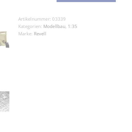
le.
gl.
Artikelnummer:
03339
Einheits-
Kategorien:
Modellbau
,
1:35
PKW
Marke:
Revell
4,
Revell
Modellbausatz
1:35
Menge