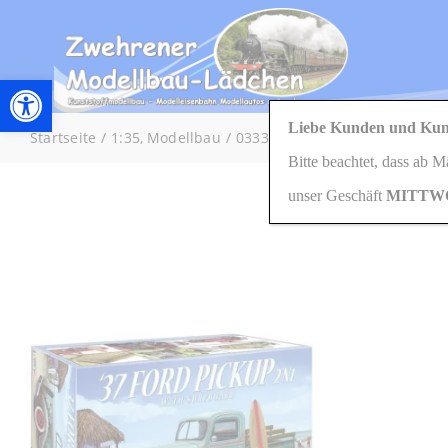
Zum
Inhalt
springen
Werkzeugleiste öffnen
Liebe Kunden und Kun
Startseite
1:35
Modellbau
03339 le. gl. Einheits-PKW 4, 
Bitte beachtet, dass ab 
unser Geschäft
MITTW