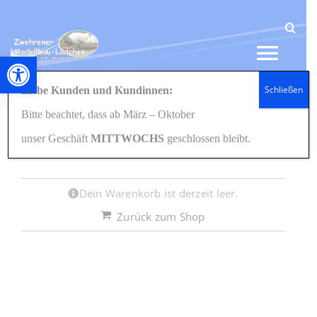
Zum
Inhalt
springen
Werkzeugleiste öffnen
Tog
Schließen
Liebe Kunden und Kundinnen:
Navi
Startseite
Warenkorb
Bitte beachtet, dass ab März – Oktober
HOME
unser Geschäft
MITTWOCHS
geschlossen bleibt.
NEWS
Dein Warenkorb ist derzeit leer.
SHOP
Zurück zum Shop
GESCHENKIDEEN
KONTAKT