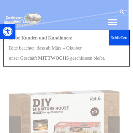
Zum
Inhalt
springen
Werkzeugleiste öffnen
Tog
Schließen
Liebe Kunden und Kundinnen:
Navi
Startseite
GESCHENKIDEEN
Holzbausets/BookNooks
Werkstatt
Bitte beachtet, dass ab März – Oktober
HOME
unser Geschäft
MITTWOCHS
geschlossen bleibt.
NEWS
SHOP
GESCHENKIDEEN
KONTAKT