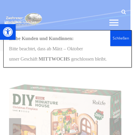
Zum
Inhalt
springen
Werkzeugleiste öffnen
Tog
Schließen
Liebe Kunden und Kundinnen:
Navi
Startseite
GESCHENKIDEEN
Holzbausets/BookNooks
Weihnachtskamin
Bitte beachtet, dass ab März – Oktober
HOME
unser Geschäft
MITTWOCHS
geschlossen bleibt.
NEWS
SHOP
GESCHENKIDEEN
KONTAKT