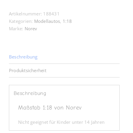
VW
Grün
Artikelnummer:
188431
metallic
Kategorien:
Modellautos
,
1:18
1:18
Marke:
Norev
Menge
Beschreibung
Produktsicherheit
Beschreibung
Maßstab 1:18 von Norev
Nicht geeignet für Kinder unter 14 Jahren