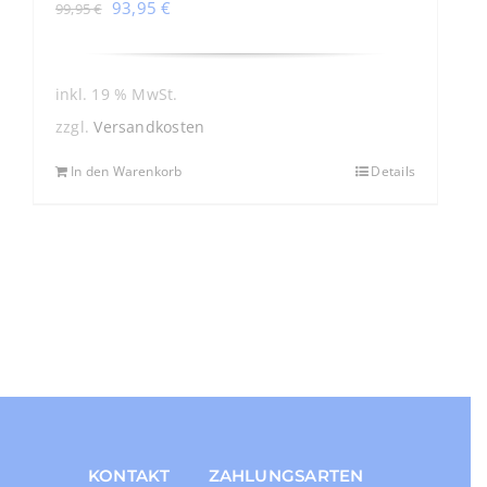
Ursprünglicher
Aktueller
93,95
€
99,95
€
Preis
Preis
war:
ist:
99,95 €
93,95 €.
inkl. 19 % MwSt.
zzgl.
Versandkosten
In den Warenkorb
Details
KONTAKT
ZAHLUNGSARTEN