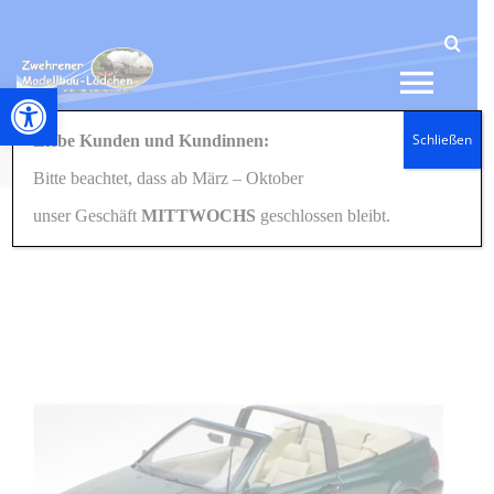
Zum
Inhalt
springen
Werkzeugleiste öffnen
Tog
Schließen
Liebe Kunden und Kundinnen:
Navi
Startseite
Modellautos
1:18
188431 VW Grün metallic 1:18
Bitte beachtet, dass ab März – Oktober
HOME
unser Geschäft
MITTWOCHS
geschlossen bleibt.
NEWS
SHOP
GESCHENKIDEEN
KONTAKT