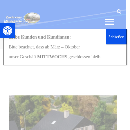
Zum
Inhalt
springen
Werkzeugleiste öffnen
Tog
Schließen
Liebe Kunden und Kundinnen:
Navi
Startseite
Eisenbahn
Häuser/Gebäude
H0/1:87
130642 Wohnhaus mit Plattendach
Bitte beachtet, dass ab März – Oktober
HOME
unser Geschäft
MITTWOCHS
geschlossen bleibt.
NEWS
SHOP
GESCHENKIDEEN
KONTAKT