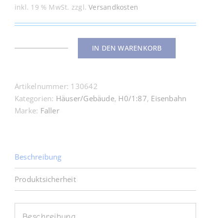
inkl. 19 % MwSt.
zzgl.
Versandkosten
IN DEN WARENKORB
130642
Wohnhaus
mit
Artikelnummer:
130642
Plattendach
Kategorien:
Häuser/Gebäude
,
H0/1:87
,
Eisenbahn
Menge
Marke:
Faller
Beschreibung
Produktsicherheit
Beschreibung