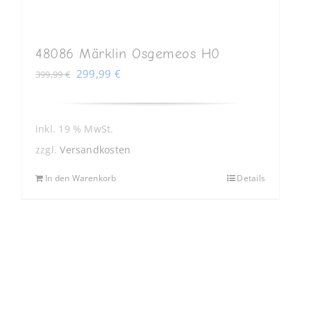
48086 Märklin Osgemeos H0
Ursprünglicher
Aktueller
299,99
€
399,99
€
Preis
Preis
war:
ist:
399,99 €
299,99 €.
inkl. 19 % MwSt.
zzgl.
Versandkosten
In den Warenkorb
Details