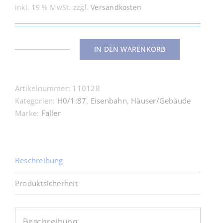
inkl. 19 % MwSt.
zzgl.
Versandkosten
IN DEN WARENKORB
110128
Bürgerbahnhof
Winterberg
Artikelnummer:
110128
Menge
Kategorien:
H0/1:87
,
Eisenbahn
,
Häuser/Gebäude
Marke:
Faller
Beschreibung
Produktsicherheit
Beschreibung