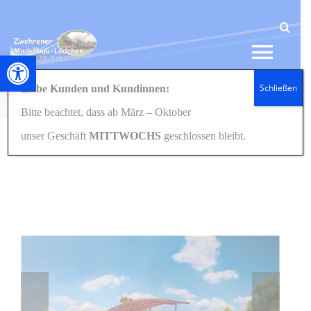
Zum
Inhalt
springen
Werkzeugleiste öffnen
Tog
Schließen
Liebe Kunden und Kundinnen:
Navi
Startseite
Eisenbahn
Häuser/Gebäude
H0/1:87
110128 Bürgerbahnhof Winterberg
Bitte beachtet, dass ab März – Oktober
HOME
unser Geschäft
MITTWOCHS
geschlossen bleibt.
NEWS
SHOP
GESCHENKIDEEN
KONTAKT