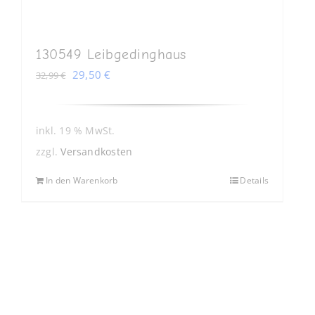
130549 Leibgedinghaus
Ursprünglicher
Aktueller
29,50
€
32,99
€
Preis
Preis
war:
ist:
32,99 €
29,50 €.
inkl. 19 % MwSt.
zzgl.
Versandkosten
In den Warenkorb
Details