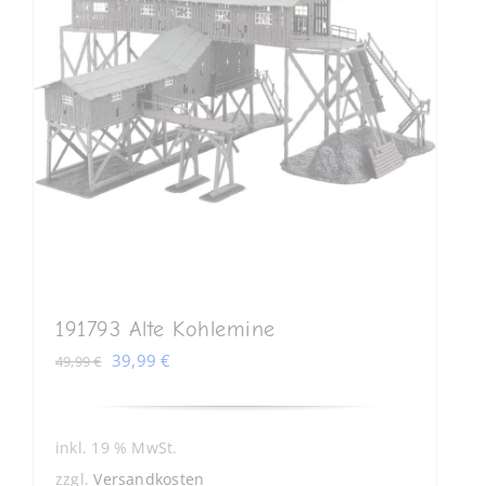
191793 Alte Kohlemine
Ursprünglicher
Aktueller
39,99
€
49,99
€
Preis
Preis
war:
ist:
49,99 €
39,99 €.
inkl. 19 % MwSt.
zzgl.
Versandkosten